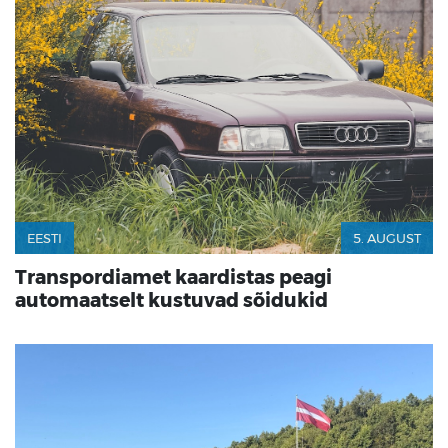
EESTI
5. AUGUST
Transpordiamet kaardistas peagi
automaatselt kustuvad sõidukid