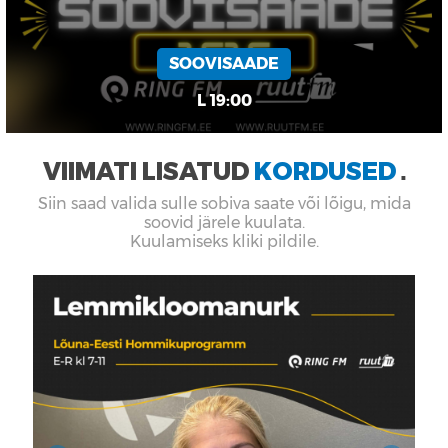
RÄÄGIME ASJAST
P 11:00
VIIMATI LISATUD
KORDUSED
■
Siin saad valida sulle sobiva saate või lõigu, mida
soovid järele kuulata.
Kuulamiseks kliki pildile.