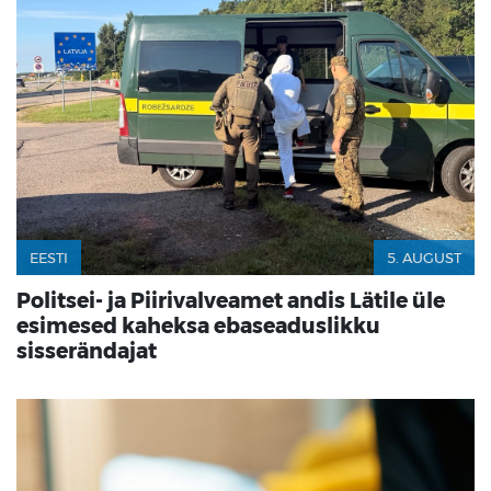
EESTI
5. AUGUST
Politsei- ja Piirivalveamet andis Lätile üle
esimesed kaheksa ebaseaduslikku
sisserändajat