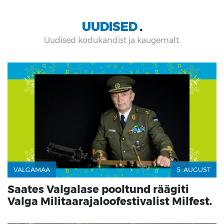
UUDISED
■
Uudised kodukandist ja kaugemalt.
VALGAMAA
5. AUGUST
Saates Valgalase pooltund räägiti
Valga Militaarajaloofestivalist Milfest.