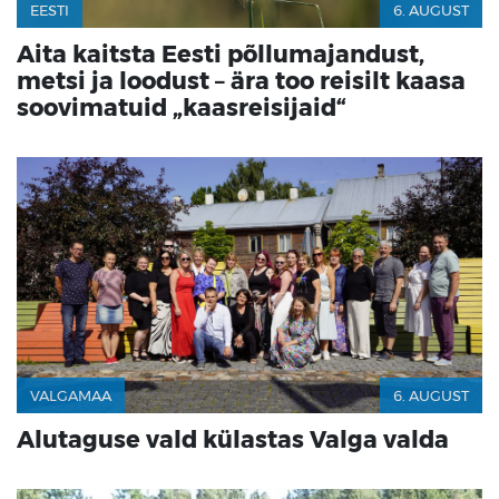
EESTI
6. AUGUST
Aita kaitsta Eesti põllumajandust,
metsi ja loodust – ära too reisilt kaasa
soovimatuid „kaasreisijaid“
VALGAMAA
6. AUGUST
Alutaguse vald külastas Valga valda