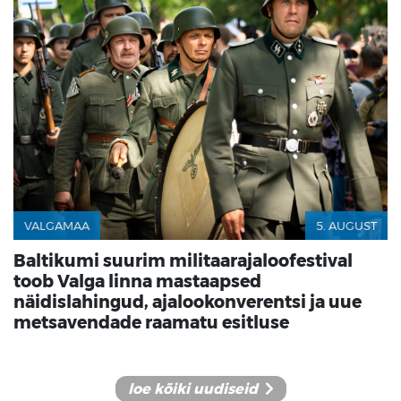
VALGAMAA
5. AUGUST
Baltikumi suurim militaarajaloofestival
toob Valga linna mastaapsed
näidislahingud, ajalookonverentsi ja uue
metsavendade raamatu esitluse
loe kõiki uudiseid