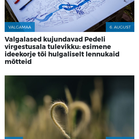
VALGAMAA
6. AUGUST
Valgalased kujundavad Pedeli
virgestusala tulevikku: esimene
ideekorje tõi hulgaliselt lennukaid
mõtteid