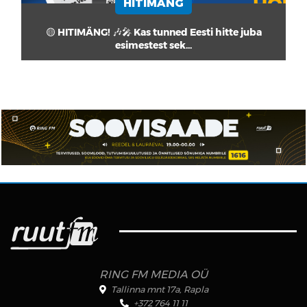
HITIMÄNG
🟡 HITIMÄNG! 🎶🎤 Kas tunned Eesti hitte juba
esimestest sek...
RING FM MEDIA OÜ
Tallinna mnt 17a, Rapla
+372 764 11 11