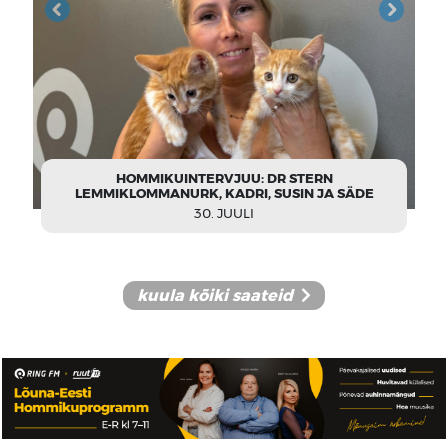
VALGALASE POOLTUND - MAARJA MÄGI JA
CHRISTO KAHRO
29. JUULI
kuula kõiki saateid