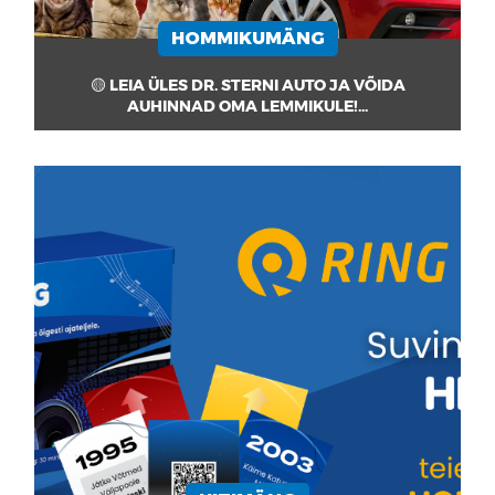
HOMMIKUMÄNG
🟡 LEIA ÜLES DR. STERNI AUTO JA VÕIDA
AUHINNAD OMA LEMMIKULE!...