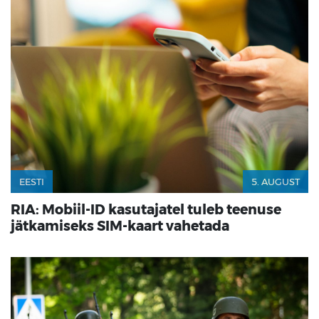
EESTI
5. AUGUST
RIA: Mobiil-ID kasutajatel tuleb teenuse
jätkamiseks SIM-kaart vahetada