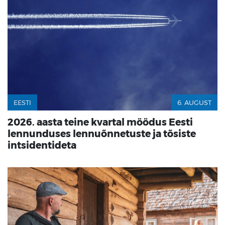
EESTI
6. AUGUST
2026. aasta teine kvartal möödus Eesti
lennunduses lennuõnnetuste ja tõsiste
intsidentideta