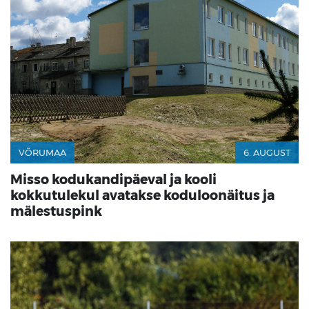
VÕRUMAA
6. AUGUST
Misso kodukandipäeval ja kooli
kokkutulekul avatakse koduloonäitus ja
mälestuspink