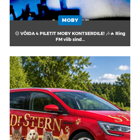
MOBY
🟡 VÕIDA 4 PILETIT MOBY KONTSERDILE! 🎶🔥 Ring
FM viib sind...