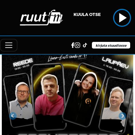
KUULA OTSE
kirjuta stuudiosse